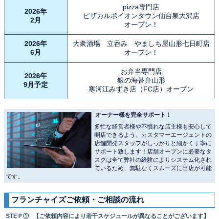
pizza専門店
2026年
ピザカルボイオンタウン仙台泉大沢店
2月
オープン！
2026年
大衆酒場 立呑み やましち屋山形七日町店
6月
オープン！
お弁当専門店
2026年
銀の海苔弁山形
9月予定
寒河江みずき店（FC店）オープン
オーナー様を完全サポート！
多忙な経営者様や不慣れな店主様も安心して
開店できるよう、カスタマーエージェントの
店舗開発スタッフがしっかりと細かく丁寧に
サポート致します！店舗オープンに必要なタ
スクは全て弊社の経験によりシステム化され
ているため、無駄なくスムーズに出店が可能
です。
フランチャイズご依頼・ご相談の流れ
STEＰ① 【ご依頼内容により若干スケジュールが異なることがございます】