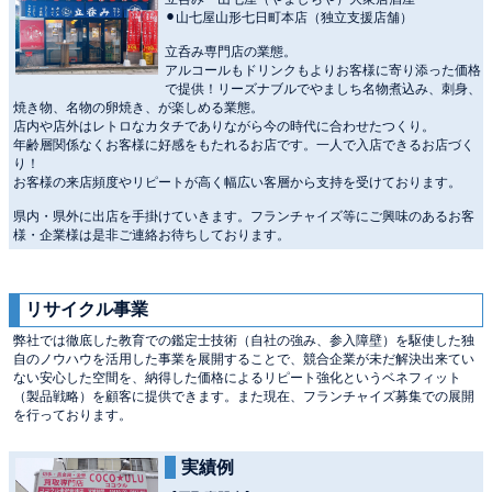
⚫︎山七屋山形七日町本店（独立支援店舗）
立呑み専門店の業態。
アルコールもドリンクもよりお客様に寄り添った価格
で提供！リーズナブルでやましち名物煮込み、刺身、
焼き物、名物の卵焼き、が楽しめる業態。
店内や店外はレトロなカタチでありながら今の時代に合わせたつくり。
年齢層関係なくお客様に好感をもたれるお店です。一人で入店できるお店づく
り！
お客様の来店頻度やリピートが高く幅広い客層から支持を受けております。
県内・県外に出店を手掛けていきます。フランチャイズ等にご興味のあるお客
様・企業様は是非ご連絡お待ちしております。
リサイクル事業
弊社では徹底した教育での鑑定士技術（自社の強み、参入障壁）を駆使した独
自のノウハウを活用した事業を展開することで、競合企業が未だ解決出来てい
ない安心した空間を、納得した価格によるリピート強化というベネフィット
（製品戦略）を顧客に提供できます。また現在、フランチャイズ募集での展開
を行っております。
実績例