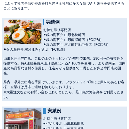
によって社内事情や停滞を打ち砕き全社的に多大な気づきと改善を提供できる
ことにあります。
実績例
お持ち帰り専門店
⚫︎銀の海苔弁 山形北桧町店
⚫︎銀の海苔弁 山形南深町店（FC店舗）
⚫︎銀の海苔弁 河北町谷地中央店（FC店舗）
⚫︎銀の海苔弁 寒河江みずき店（FC店舗）
山形お弁当専門店。ご飯の上のトッピングが無料で出来、290円〜の海苔弁を
提供する。特A連続受賞米山形県産はえぬき100%を使用し、より県内産、国内
産の高品質な食材を使用し、仕込みから提供まで一貫したお弁当専門店の開
発。
県内・県外に出店を手掛けていきます。フランチャイズ等にご興味のあるお客
様・企業様は是非ご連絡お待ちしております。
※大量注文などのお問い合わせありましたら、是非銀の海苔弁をご利用くださ
い。
実績例
お持ち帰り専門店
●ピザカルボ 山形北桧町店
●ピザカルボ 天童東芳賀店