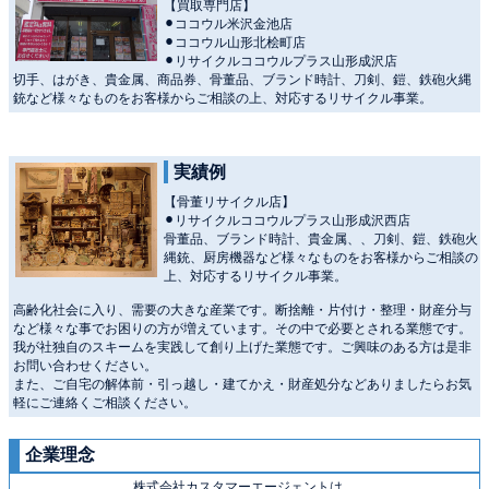
【買取専門店】
⚫︎ココウル米沢金池店
⚫︎ココウル山形北桧町店
⚫︎リサイクルココウルプラス山形成沢店
切手、はがき、貴金属、商品券、骨董品、ブランド時計、刀剣、鎧、鉄砲火縄
銃など様々なものをお客様からご相談の上、対応するリサイクル事業。
実績例
【骨董リサイクル店】
⚫︎リサイクルココウルプラス山形成沢西店
骨董品、ブランド時計、貴金属、、刀剣、鎧、鉄砲火
縄銃、厨房機器など様々なものをお客様からご相談の
上、対応するリサイクル事業。
高齢化社会に入り、需要の大きな産業です。断捨離・片付け・整理・財産分与
など様々な事でお困りの方が増えています。その中で必要とされる業態です。
我が社独自のスキームを実践して創り上げた業態です。ご興味のある方は是非
お問い合わせください。
また、ご自宅の解体前・引っ越し・建てかえ・財産処分などありましたらお気
軽にご連絡くご相談ください。
企業理念
株式会社カスタマーエージェントは、