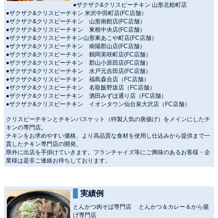
●ザクザク&クリスピーチキン 山形北桧町店
●ザクザク&クリスピーチキン 米沢中田町店(FC店舗）
●ザクザク&クリスピーチキン 山形南館店(FC店舗）
●ザクザク&クリスピーチキン 東根中央店(FC店舗）
●ザクザク&クリスピーチキン山形東あこや町店(FC店舗）
●ザクザク&クリスピーチキン 南陽郡山店(FC店舗）
●ザクザク&クリスピーチキン 鶴岡美咲町店(FC店舗）
●ザクザク&クリスピーチキン 郡山小原田店(FC店舗）
●ザクザク&クリスピーチキン 水戸元吉田店(FC店舗）
●ザクザク&クリスピーチキン 福島森合店（FC店舗）
●ザクザク&クリスピーチキン 名取飯野坂店（FC店舗）
●ザクザク&クリスピーチキン 酒田みずほ通り店（FC店舗）
●ザクザク&クリスピーチキン イオンタウン仙台泉大沢店（FC店舗）
クリスピーチキンとチキンバスケット（特製人気の唐揚げ）をメインにしたチ
キンの専門店。
チキンをお求めやすい価格、より高品質な食材を使用し仕込みから提供まで一
貫したチキン専門店の開発。
県外に出店を手掛けていきます。フランチャイズ等にご興味のあるお客様・企
業様は是非ご連絡お待ちしております。
実績例
とんかつ肉そば専門店 とんかつ＆カレー＆から揚
げ専門店