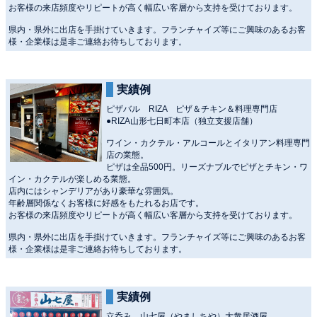
お客様の来店頻度やリピートが高く幅広い客層から支持を受けております。
県内・県外に出店を手掛けていきます。フランチャイズ等にご興味のあるお客
様・企業様は是非ご連絡お待ちしております。
実績例
ピザバル RIZA ピザ＆チキン＆料理専門店
●RIZA山形七日町本店（独立支援店舗）
ワイン・カクテル・アルコールとイタリアン料理専門
店の業態。
ピザは全品500円。リーズナブルでピザとチキン・ワ
イン・カクテルが楽しめる業態。
店内にはシャンデリアがあり豪華な雰囲気。
年齢層関係なくお客様に好感をもたれるお店です。
お客様の来店頻度やリピートが高く幅広い客層から支持を受けております。
県内・県外に出店を手掛けていきます。フランチャイズ等にご興味のあるお客
様・企業様は是非ご連絡お待ちしております。
実績例
立呑み 山七屋（やましちや）大衆居酒屋