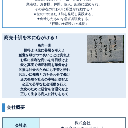
業者様、お客様、仲間、個人、組織に認められ、
その存在の代わりに私達が行動する！
★世の中の当たり前を発明し実践する。
★創造したものを必ず具現化する。
『行動力➕継続力＝成長』
商売十訓を常に心がける！
商売十訓
損得より先に善悪を考えよ
創意を尊びつつ良いことは真似よ
お客に有利な商いを毎日続けよ
愛と真実で適正利潤を確保せよ
欠損は社会のためにも不善と悟れ
お互いに知恵と力を合わせて働け
店の発展を社会の幸福と信ぜよ
公正で公平な社会活動を行え
文化のために経営を合理化せよ
正しく生きる商人に誇りをもて
会社概要
株式会社
会社名