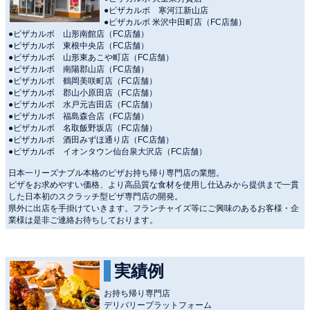
●ピザカルボ 寒河江新山店
●ピザカルボ 米沢中田町店（FC店舗）
●ピザカルボ 山形南館店（FC店舗）
●ピザカルボ 東根中央店（FC店舗）
●ピザカルボ 山形東あこや町店（FC店舗）
●ピザカルボ 南陽郡山店（FC店舗）
●ピザカルボ 鶴岡美咲町店（FC店舗）
●ピザカルボ 郡山小原田店（FC店舗）
●ピザカルボ 水戸元吉田店（FC店舗）
●ピザカルボ 福島森合店（FC店舗）
●ピザカルボ 名取飯野坂店（FC店舗）
●ピザカルボ 酒田みずほ通り店（FC店舗）
●ピザカルボ イオンタウン仙台泉大沢店（FC店舗）
日本一リーズナブル本格のピザお持ち帰り専門店の業態。
ピザをお求めやすい価格、より高品質な食材を使用し仕込みから提供まで一貫
した日本初のスクラッチ型ピザ専門店の開発。
県外に出店を手掛けていきます。フランチャイズ等にご興味のあるお客様・企
業様は是非ご連絡お待ちしております。
実績例
お持ち帰り専門店
デリバリープラットフォーム