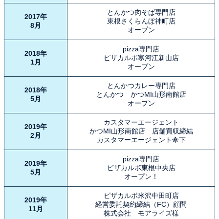
とんかつ肉そば専門店
2017年
東根さくらんぼ神町店
8月
オープン
pizza専門店
2018年
ピザカルボ寒河江新山店
1月
オープン
とんかつカレー専門店
2018年
とんかつ かつMI山形南館店
5月
オープン
カスタマーエージェント
2019年
かつMI山形南館店 店舗買収締結
2月
カスタマーエージェント傘下
pizza専門店
2019年
ピザカルボ東根中央店
5月
オープン！
ピザカルボ米沢中田町店
2019年
経営委託契約締結（FC）顧問
11月
株式会社 モアライズ様