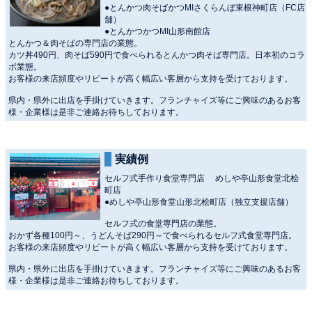
●とんかつ肉そばかつMIさくらんぼ東根神町店（FC店
舗）
●とんかつかつMI山形南館店
とんかつ＆肉そばの専門店の業態。
カツ丼490円、肉そば590円で食べられるとんかつ肉そば専門店。日本初のコラ
ボ業態。
お客様の来店頻度やリピートが高く幅広い客層から支持を受けております。
県内・県外に出店を手掛けていきます。フランチャイズ等にご興味のあるお客
様・企業様は是非ご連絡お待ちしております。
実績例
セルフ式手作り食堂専門店 めしや亭山形食堂北桧
町店
●めしや亭山形食堂山形北桧町店（独立支援店舗）
セルフ式の食堂専門店の業態。
おかず各種100円～、うどんそば290円～で食べられるセルフ式食堂専門店。
お客様の来店頻度やリピートが高く幅広い客層から支持を受けております。
県内・県外に出店を手掛けていきます。フランチャイズ等にご興味のあるお客
様・企業様は是非ご連絡お待ちしております。