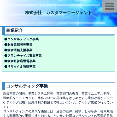
T
o
株式会社 カスタマーエージェント
g
g
l
e
n
事業紹介
a
v
⚫️コンサルティング事業
i
g
⚫️飲食業態開発事業
a
⚫️飲食店舗支援事業
t
i
⚫️フランチャイズ募集事業
o
⚫️飲食直営店運営事業
n
⚫️リサイクル買取事業
コンサルティング事業
新規事業の開発、事業システム開発、営業部門の教育、営業マニュアル制作、
戦略的なコストカット、業務フローの再構築をはじめとする業務改善からマー
ケティング戦略、組織体制の構築まで幅広いコンサルティング業務を行ってい
ます。
コンサルティングの最大な価値とは、過去の経緯、経験、しがらみ、社内政治
や人間関係的な事情に捕らわれることの無い外部コンサルタントの客観的意見