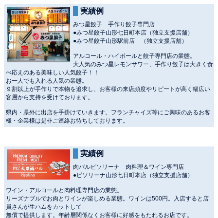
実績例
みつ星餃子 手作り餃子専門店
●みつ星餃子山形七日町本店（独立支援店舗）
●みつ星餃子山形駅前店 （独立支援店舗）
アルコール・ハイボールと餃子専門店の業態。
大人気のみつ星レモンサワー、手作り餃子は大きく食
べ応えのある美味しい人気餃子！！
お一人でも入れる人気の業態。
９割以上が手作りで本物を追求し、お客様の来店頻度やリピートが高く幅広い
客層から支持を受けております。
県内・県外に出店を手掛けていきます。フランチャイズ等にご興味のあるお客
様・企業様は是非ご連絡お待ちしております。
実績例
肉バルピソリーナ 肉料理＆ワイン専門店
●ピソリーナ山形七日町本店（独立支援店舗）
ワイン・アルコールと肉料理専門店の業態。
リーズナブルでお肉とワインが楽しめる業態。ワインは500円。入店すると店
員さんが生ハムをカットして
無償で提供します。年齢層関係なくお客様に好感をもたれるお店です。