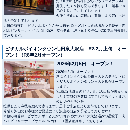
た！山形のお客様に少しでもリーズナブルに
提供したく今後も励んで参ります。是非ご来
店心よりお待ちしております。
今後も沢山のお客様のご要望により沢山の出
店を予定しております！
☆銀の海苔弁・ピザカルボ・とんかつ肉そばかつMI・大衆酒場みつ星餃子・肉
バルピソリーナ・ピザバルRIZA・立呑み山七屋・めしや亭はFC加盟店舗募集し
ております。
ピザカルボイオンタウン仙田泉大沢店 R8.2月上旬 オー
プン！（R8年2月オープン）
2026年2月5日 オープン！
2026年2月にオープン！
遂にイオンタウン仙台市泉大沢のテナントに
ピザカルボイオンタウン泉大沢店がオープン
します。
宮城に2店舗目のピザカルボの出店が決まりま
した！宮城のお客様にすこしでもピザカルボ
のピザやチキンを
提供したく今後も励んで参ります。是非ご来店心よりお待ちしております。
今後も沢山のお客様のご要望により沢山の出店を予定しております！
☆銀の海苔弁・ピザカルボ・とんかつ肉そばかつMI・大衆酒場みつ星餃子・肉
バルピソリーナ・ピザバルRIZAはFC加盟店舗募集しております。