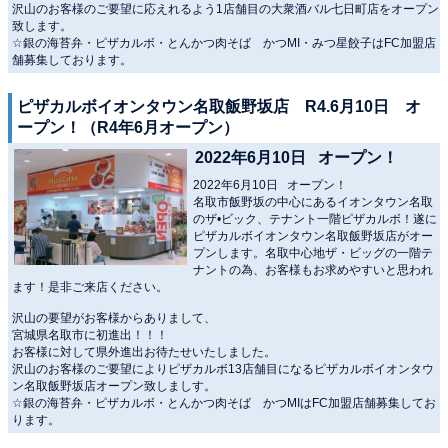
沢山のお客様のご要望に応えれるよう1店舗目の大衆酒バル七日町店をオープン
致します。
☆銀の海苔弁・ピザカルボ・とんかつ肉そば かつMI・みつ星餃子はFC加盟店
舗募集しております。
ピザカルボイオンタウン名取飯野坂店 R4.6月10日 オ
ープン！（R4年6月オープン）
2022年6月10日 オープン！
2022年6月10日 オープン！
名取市飯野坂の中心にあるイオンタウン名取
のザ•ビック、テナント一階ピザカルボ！遂に
ピザカルボイオンタウン名取飯野坂店がオー
プンします。名取中心地ザ・ビッグの一階テ
ナントの為、お客様もお求めやすいと思われ
ます！是非ご来店ください。
沢山の要望がお客様からありまして、
宮城県名取市に初進出！！！
お客様に対して県外進出お待たせいたしました。
沢山のお客様のご要望によりピザカルボ13店舗目になるピザカルボイオンタウ
ン名取飯野坂店オープン致しましす。
☆銀の海苔弁・ピザカルボ・とんかつ肉そば かつMIはFC加盟店舗募集してお
ります。