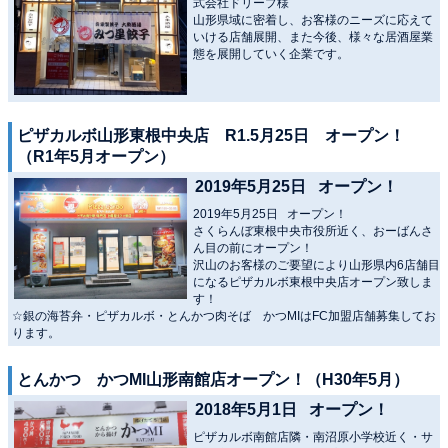
式会社ドリープ様
山形県域に密着し、お客様のニーズに応えて
いける店舗展開、また今後、様々な居酒屋業
態を展開していく企業です。
ピザカルボ山形東根中央店 R1.5月25日 オープン！
（R1年5月オープン）
2019年5月25日 オープン！
2019年5月25日 オープン！
さくらんぼ東根中央市役所近く、おーばんさ
ん目の前にオープン！
沢山のお客様のご要望により山形県内6店舗目
になるピザカルボ東根中央店オープン致しま
す！
☆銀の海苔弁・ピザカルボ・とんかつ肉そば かつMIはFC加盟店舗募集してお
ります。
とんかつ かつMI山形南館店オープン！（H30年5月）
2018年5月1日 オープン！
ピザカルボ南館店隣・南沼原小学校近く・サ