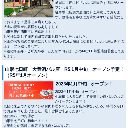
酒田店！遂にピザカルボ酒田みずほ店がオー
プンします。
駐車場は店舗の裏側にもご用意しておりま
す。価格もお客様にお求めやすいと値段にし
ております！是非ご来店ください。
沢山の要望がお客様からありまして、
山形県庄内酒田市に初進出！！！
お客様に対して庄内酒田市進出お待たせいたしました。
沢山のお客様のご要望によりピザカルボ14店舗目になるピザカルボ酒田みずほ
店オープン致しましす。
☆銀の海苔弁・ピザカルボ・とんかつ肉そば かつMIはFC加盟店舗募集してお
ります。
山形七日町 大衆酒バル店 R5.1月中旬 オープン予定！
（R5年1月オープン）
2023年1月中旬 オープン！
2023年1月中旬 オープン！
七日町に大衆に向けて美味しい肉バルのお店
がオープンします！
気軽に来店できるワインやお肉料理を味わえるお店が少ないため、時間をかけ
てお店を作り上げました。是非皆様ご来店ください。
遂に肉バルのお店が
山形県七日町に初進出！！！
大衆向けの気軽に来店できる肉バルのお店。