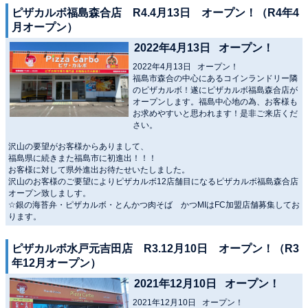
ピザカルボ福島森合店 R4.4月13日 オープン！（R4年4
月オープン）
2022年4月13日 オープン！
2022年4月13日 オープン！
福島市森合の中心にあるコインランドリー隣
のピザカルボ！遂にピザカルボ福島森合店が
オープンします。福島中心地の為、お客様も
お求めやすいと思われます！是非ご来店くだ
さい。
沢山の要望がお客様からありまして、
福島県に続きまた福島市に初進出！！！
お客様に対して県外進出お待たせいたしました。
沢山のお客様のご要望によりピザカルボ12店舗目になるピザカルボ福島森合店
オープン致しましす。
☆銀の海苔弁・ピザカルボ・とんかつ肉そば かつMIはFC加盟店舗募集してお
ります。
ピザカルボ水戸元吉田店 R3.12月10日 オープン！（R3
年12月オープン）
2021年12月10日 オープン！
2021年12月10日 オープン！