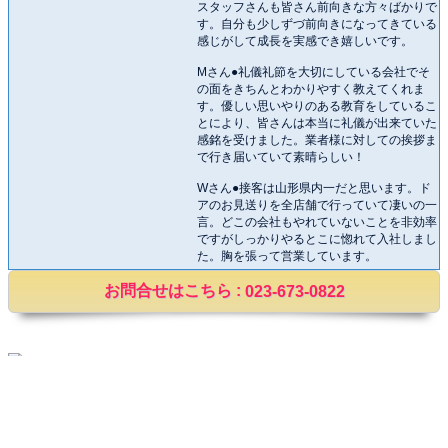
スタッフさんも皆さん前向きな方々ばかりで
す。自分も少しずづ前向きになってきている
感じがして成長を実感でき嬉しいです。
Mさん●礼儀礼節を大切にしている会社でそ
の面をきちんとわかりやすく教えてくれま
す。優しい思いやりのある教育をしているこ
とにより、皆さんは本当に礼儀が出来ていた
感銘を受けました。業者様に対しての挨拶ま
で行き届いていて素晴らしい！
Wさん●接客は山形県内一だと思います。ド
アのお見送りを全店舗で行っていて凄いの一
言。どこの会社もやれていないことを非効率
ですがしっかりやるとこに惚れて入社しまし
た。胸を張って営業しています。
お問合せはこちら :
023-673-0822