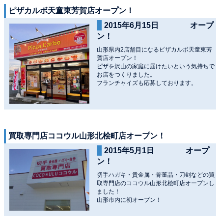
ピザカルボ天童東芳賀店オープン！
2015年6月15日 オープ
ン！
山形県内2店舗目になるピザカルボ天童東芳
賀店オープン！
ピザを沢山の家庭に届けたいという気持ちで
お店をつくりました。
フランチャイズも応募しております。
買取専門店ココウル山形北桧町店オープン！
2015年5月1日 オープ
ン！
切手ハガキ・貴金属・骨董品・刀剣などの買
取専門店のココウル山形北桧町店オープンし
ました！
山形市内に初オープン！