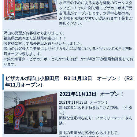
水戸市の中心にある大きな建物のワークスタ
ッフビル！その一階で遂にピザカルボ水戸元
吉田店がオープンします。水戸中心地の為、
お客様もお求めやすいと思われます！是非ご
来店ください。
沢山の要望がお客様からありまして、
福島県に続きまた茨城県初進出！！！
お客様に対して県外進出お待たせいたしました。
沢山のお客様のご要望によりピザカルボ11店舗目になるピザカルボ水戸元吉田
店オープン致しましす。
☆銀の海苔弁・ピザカルボ・とんかつ肉そば かつMIはFC加盟店舗募集してお
ります。
ピザカルボ郡山小原田店 R3.11月13日 オープン！（R3
年11月オープン）
2021年11月13日 オープン！
2021年11月13日 オープン！
郡山駅裏にあるまねきねこさん跡地。（牛タ
ン）
閑静な住宅街なあり、ファミリーマートさん
隣。
沢山の要望がお客様からありまして、