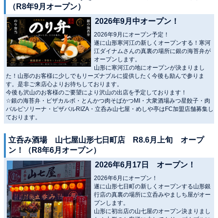
（R8年9月オープン）
2026年9月中オープン！
2026年9月にオープン予定！
遂に山形寒河江の新しくオープンする！寒河
江ダイナムさんの真裏の場所に銀の海苔弁が
オープンします。
山形に寒河江の地にオープンが決まりまし
た！山形のお客様に少しでもリーズナブルに提供したく今後も励んで参りま
す。是非ご来店心よりお待ちしております。
今後も沢山のお客様のご要望により沢山の出店を予定しております！
☆銀の海苔弁・ピザカルボ・とんかつ肉そばかつMI・大衆酒場みつ星餃子・肉
バルピソリーナ・ピザバルRIZA・立呑み山七屋・めしや亭はFC加盟店舗募集し
ております。
立呑み酒場 山七屋山形七日町店 R8.6月上旬 オープ
ン！（R8年6月オープン）
2026年6月17日 オープン！
2026年6月にオープン！
遂に山形七日町の新しくオープンする山形銀
行店の真裏の場所に立呑みやましち屋がオー
プンします。
山形に初出店の山七屋のオープン決まりまし