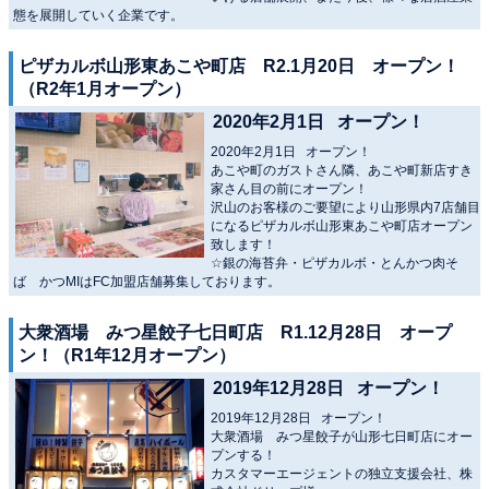
態を展開していく企業です。
ピザカルボ山形東あこや町店 R2.1月20日 オープン！
（R2年1月オープン）
2020年2月1日 オープン！
2020年2月1日 オープン！
あこや町のガストさん隣、あこや町新店すき
家さん目の前にオープン！
沢山のお客様のご要望により山形県内7店舗目
になるピザカルボ山形東あこや町店オープン
致します！
☆銀の海苔弁・ピザカルボ・とんかつ肉そ
ば かつMIはFC加盟店舗募集しております。
大衆酒場 みつ星餃子七日町店 R1.12月28日 オープ
ン！（R1年12月オープン）
2019年12月28日 オープン！
2019年12月28日 オープン！
大衆酒場 みつ星餃子が山形七日町店にオー
プンする！
カスタマーエージェントの独立支援会社、株