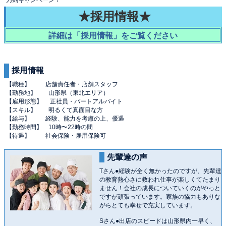
★採用情報★
詳細は「採用情報」をご覧ください
採用情報
【職種】 店舗責任者・店舗スタッフ
【勤務地】 山形県（東北エリア）
【雇用形態】 正社員・パートアルバイト
【スキル】 明るくて真面目な方
【給与】 経験、能力を考慮の上、優遇
【勤務時間】 10時〜22時の間
【待遇】 社会保険・雇用保険可
先輩達の声
Tさん●経験が全く無かったのですが、先輩達
の教育熱心さに救われ仕事が楽しくてたまり
ません！会社の成長についていくのがやっと
ですが頑張っています。家族の協力もありな
がらとても幸せで充実しています。
Sさん●出店のスピードは山形県内一早く、