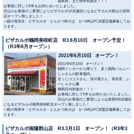
福島県、また県外初進出！！！
お客様に対して6年もお待たせいたしました。
沢山のお客様のご要望によりピザカルボ10店舗目になるピザカルボ郡山小原田
店オープン致しました！
☆銀の海苔弁・ピザカルボ・とんかつ肉そば かつMIはFC加盟店舗募集してお
ります。
ピザカルボ鶴岡美咲町店 R3.6月10日 オープン予定！
（R3年6月オープン）
2021年6月10日 オープン！
2021年6月10日 オープン！
鶴岡インターから降りて、直ぐ鶴岡パルふー
しゃさんの駐車場内。
近くにココスさん、清川屋さん、美容室、ふ
ーしゃさん隣
鶴岡庄内初進出！！！
お客様に対して5年もお待たせいたしました。
沢山のお客様のご要望により山形県内9店舗目
になるピザカルボ鶴岡美咲町店オープン致しました！
☆銀の海苔弁・ピザカルボ・とんかつ肉そば かつMIはFC加盟店舗募集してお
ります。
ピザカルボ南陽郡山店 R3.3月1日 オープン！（R3年3