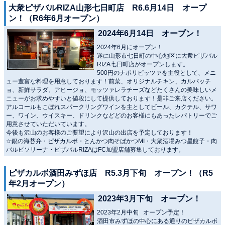
大衆ピザバルRIZA山形七日町店 R6.6月14日 オープ
ン！（R6年6月オープン）
2024年6月14日 オープン！
2024年6月にオープン！
遂に山形市七日町の中心地区に大衆ピザバル
RIZA七日町店がオープンします。
500円のナポリピッツァを主役として、メニ
ュー豊富な料理を用意しております！前菜、オリジナルチキン、カルパッチ
ョ、新鮮サラダ、アヒージョ、モッツァレラチーズなどたくさんの美味しいメ
ニューがお求めやすいと値段にして提供しております！是非ご来店ください。
アルコールもこぼれスパークリングワインを主としてビール、カクテル、サワ
ー、ワイン、ウイスキー、ドリンクなどどのお客様にもあったレパトリーでご
用意させていただいています。
今後も沢山のお客様のご要望により沢山の出店を予定しております！
☆銀の海苔弁・ピザカルボ・とんかつ肉そばかつMI・大衆酒場みつ星餃子・肉
バルピソリーナ・ピザバルRIZAはFC加盟店舗募集しております。
ピザカルボ酒田みずほ店 R5.3月下旬 オープン！（R5
年2月オープン）
2023年3月下旬 オープン！
2023年2月中旬 オープン予定！
酒田市みずほの中心にある通りのピザカルボ