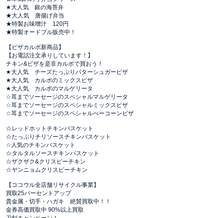
★大人気 銀の海苔弁
★大人気 唐揚げ弁当
★特製お味噌汁 120円
★特製オードブル販売中！
【ピザカルボ新商品】
【お電話注文承りしています！】
チキン&ピザを是非カルボで買おう！
★大人気 チーズたっぷりバターシュガーピザ
★大人気 カルボのミックスピザ
★大人気 カルボのマルゲリータ
☆耳までソーセージのスペシャルマルゲリータ
☆耳までソーセージのスペシャルミックスピザ
☆耳までソーセージのスペシャルべーコーンピザ
☆レッドホットチキンバスケット
☆たっぷりチリソースチキンバスケット
☆人気のチキンバスケット
☆タルタルソースチキンバスケット
☆ザクザク&クリスピーチキン
☆ヤンニョムクリスピーチキン
【ココウル全店舗リサイクル事業】
買取25パーセントアップ
貴金属・切手・ハガキ 絶賛買取中！！
金券高価買取中 90%以上買取
刀剣キャンペーン！