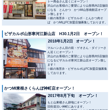
トー商会さん近くにオープン！
沢山のお客様のご要望により山形県内2店舗目
になる とんかつ かつMI山形南館店オープ
ン致します！
☆銀の海苔弁・ピザカルボ・とんかつ肉そ
ば かつMIはFC加盟店舗募集しております。
ピザカルボ山形寒河江新山店 H30.1月2日 オープン！
2018年1月2日 オープン！
マルハンさん目の前・ゲオさん・ダイソーさ
ん近くにオープン！
沢山のお客様のご要望により山形県内5店舗目
になるピザカルボ寒河江新山店オープン致し
ます！
☆銀の海苔弁・ピザカルボはFC加盟店舗募集
しております。
かつMI東根さくらんぼ神町店オープン！
2017年8月下旬 オープン！
もと山東楼さん跡地にオープン！
旧街道沿い神町にあります。